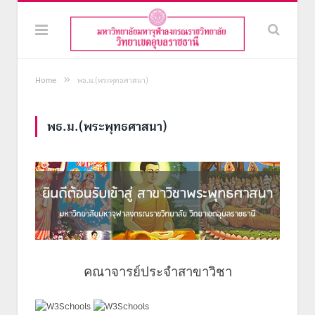
»
Home
พธ.ม.(พระพุทธศาสนา)
พธ.ม.(พระพุทธศาสนา)
คณาจารย์ประจำสาขาวิชา