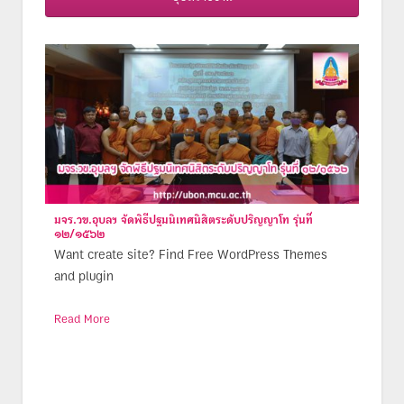
มจร.วข.อุบลฯ จัดพิธีปฐมนิเทศนิสิตระดับปริญญาโท รุ่นที่
๑๒/๑๕๖๒
Want create site? Find Free WordPress Themes
and plugin
Read More
Posts