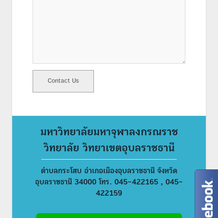
มหาวิทยาลัยมหาจุฬาลงกรณราช
วิทยาลัย วิทยาเขตอุบลราชธานี
ตำบลกระโสบ อำเภอเมืองอุบลราชธานี จังหวัด
อุบลราชธานี 34000 โทร. 045-422165 , 045-
422159