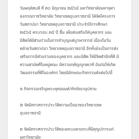
วิทยาเขตอุบลราชธานี ครบปี ๓๕
วันพฤหัสบดี ที่ ๓๐ มิถุนายน ๒๕๖๕ มหาวิทยาลัยมหาจุฬา
ลงกรณราชวิทยาลัย วิทยาเขตอุบลราชธานี ได้จัดโครงการ
ปี
วันสถาปนา วิทยาเขตอุบลราชธานี ประจำปีการศึกษา
๒๕๖๕ ครบรอบ ๓๕ ปี ขึ้น เพื่อส่งเสริมให้บุคลากร และ
by
ศุภสิทธิ์ คงทน
on
มิถุนายน 30, 2022
0
COMMENTS
นิสิตได้มีส่วนร่วมในการทำบุญแด่บูรพาจารย์ เนื่องในวัน
คล้ายวันสถาปนา วิทยาเขตอุบลราชธานี อีกทั้งยังเป็นการส่ง
เสริมการมีส่วนร่วมของบุคลากร และนิสิต ให้มีจิตสำนึกที่ดี มี
ความสามัคคีในหมู่คณะ มีความกตัญญูกตเวที อันก่อให้เกิด
วัฒนธรรมที่ดีในองค์กร โดยมีลักษณะกิจกรรมดังต่อไปนี้
๑ กิจกรรมเจริญพระพุทธมนต์/ทักษิณานุปทาน
๒ จัดนิทรรศการประวัติความเป็นมาของวิทยาเขต
อุบลราชธานี
๓ จัดนิทรรศการประวัติของพระมหาเถระที่มีคุณูปการแก่
มหาวิทยาลัย